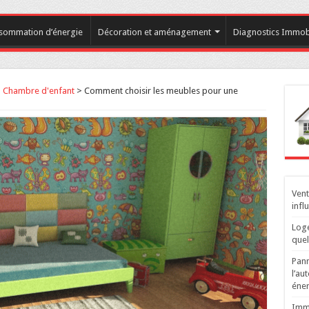
sommation d’énergie
Décoration et aménagement
Diagnostics Immobi
>
Chambre d'enfant
>
Comment choisir les meubles pour une
Vent
infl
Loge
quel
Pann
l’au
éner
Immo