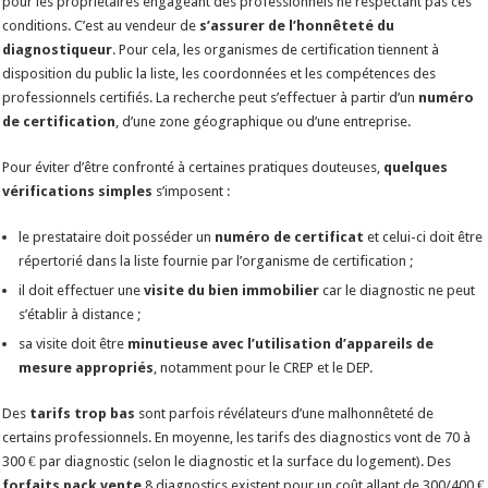
pour les propriétaires engageant des professionnels ne respectant pas ces
conditions. C’est au vendeur de
s’assurer de l’honnêteté du
diagnostiqueur
. Pour cela, les organismes de certification tiennent à
disposition du public la liste, les coordonnées et les compétences des
professionnels certifiés. La recherche peut s’effectuer à partir d’un
numéro
de certification
, d’une zone géographique ou d’une entreprise.
Pour éviter d’être confronté à certaines pratiques douteuses,
quelques
vérifications simples
s’imposent :
le prestataire doit posséder un
numéro de certificat
et celui-ci doit être
répertorié dans la liste fournie par l’organisme de certification ;
il doit effectuer une
visite du bien immobilier
car le diagnostic ne peut
s’établir à distance ;
sa visite doit être
minutieuse avec l’utilisation d’appareils de
mesure appropriés
, notamment pour le CREP et le DEP.
Des
tarifs trop bas
sont parfois révélateurs d’une malhonnêteté de
certains professionnels. En moyenne, les tarifs des diagnostics vont de 70 à
300 € par diagnostic (selon le diagnostic et la surface du logement). Des
forfaits pack vente
8 diagnostics existent pour un coût allant de 300/400 €