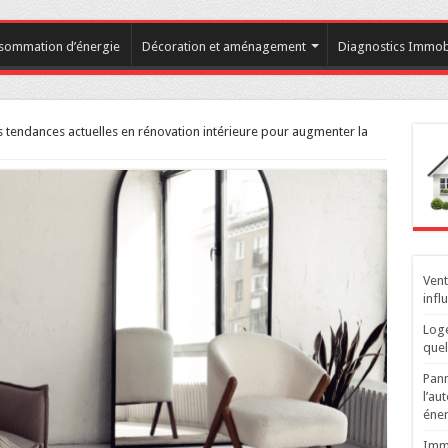
sommation d’énergie
Décoration et aménagement
Diagnostics Immobi
s tendances actuelles en rénovation intérieure pour augmenter la
Vent
infl
Loge
quel
Pann
l’au
éner
Immo