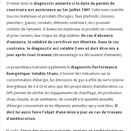
Il remet donc le
diagnostic amiante si la date du permis de
construire est antérieure au 1er juillet 1997
. Cette note contrôle
tous les matériaux et produits (flocages, faux plafonds, cloisons,
planchers, gaines, conduits, éléments extérieurs, etc.) pouvant
contenir de l’amiante. Il évalue les matériaux et produits en contenant,
et pour certains, leur risque de dégradation.
En cas d’absence
d’amiante, la validité du certificat est illimitée
.
Dans le cas
contraire, le diagnostic est valable 3 ans et doit être mis à
jour après tout travaux
(désamiantage ou découverte d’amiante).
Le propriétaire transmet également le
diagnostic Performance
Énergétique
.
Valable 10 ans
, il fournit des indications sur la
consommation d’énergie, les émissions de gaz à effet de serre (classe
énergétique de A à G) et ainsi que des propositions d’amélioration. Le
DPE permet de vérifier les équipements de chauffage, de production
d’eau chaude, et de ventilation, de connaître la quantité annuelle
d’énergie consommée et les dépenses annuelles qui y sont liées.
Il
doit lui aussi faire l’objet d’une mise à jour en cas de travaux
d’amélioration
.
Et enfin,
l’état des risques naturels, miniers et technologiques