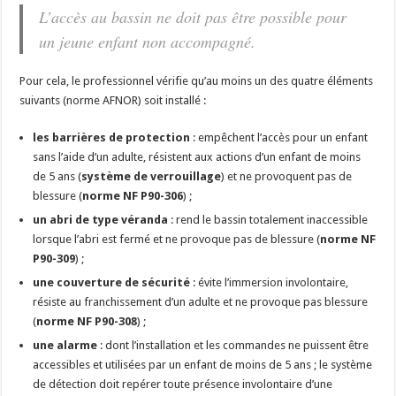
L’accès au bassin ne doit pas être possible pour
un jeune enfant non accompagné.
Pour cela, le professionnel vérifie qu’au moins un des quatre éléments
suivants (norme AFNOR) soit installé :
les barrières de protection
: empêchent l’accès pour un enfant
sans l’aide d’un adulte, résistent aux actions d’un enfant de moins
de 5 ans (
système de verrouillage
) et ne provoquent pas de
blessure (
norme NF P90-306
) ;
un abri de type véranda
: rend le bassin totalement inaccessible
lorsque l’abri est fermé et ne provoque pas de blessure (
norme NF
P90-309
) ;
une couverture de sécurité
: évite l’immersion involontaire,
résiste au franchissement d’un adulte et ne provoque pas blessure
(
norme NF P90-308
) ;
une alarme
: dont l’installation et les commandes ne puissent être
accessibles et utilisées par un enfant de moins de 5 ans ; le système
de détection doit repérer toute présence involontaire d’une